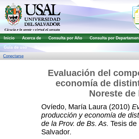
Inicio
Acerca de
Consulta por Año
Consulta por Departamen
Guía de uso
Búsqueda avanzada
Conectarse
Evaluación del comp
economía de distint
Noreste de 
Ovíedo, María Laura
(2010)
Ev
producción y economía de dist
de la Prov. de Bs. As.
Tesis de 
Salvador.