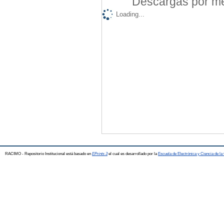
Descargas por mes
Loading...
RACIMO - Repositorio Institucional está basado en
EPrints 3
el cual es desarrollado por la
Escuela de Electrónica y Ciencia de l