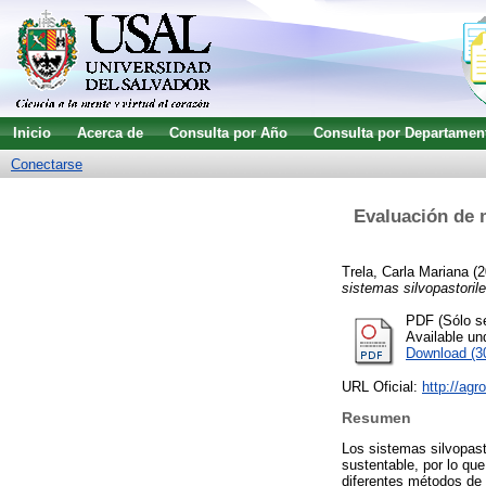
Inicio
Acerca de
Consulta por Año
Consulta por Departamen
Conectarse
Evaluación de m
Trela, Carla Mariana
(2
sistemas silvopastoril
PDF (Sólo se
Available u
Download (3
URL Oficial:
http://agr
Resumen
Los sistemas silvopast
sustentable, por lo qu
diferentes métodos de 