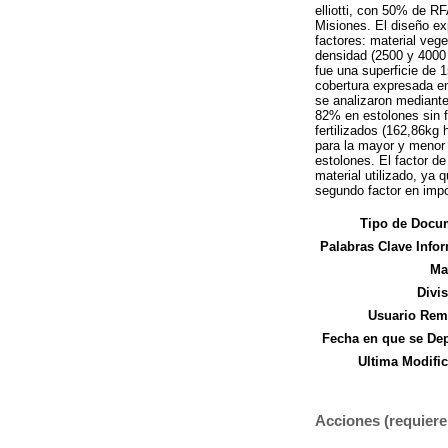
elliotti, con 50% de R
Misiones. El diseño ex
factores: material vege
densidad (2500 y 4000
fue una superficie de 
cobertura expresada en
se analizaron mediante
82% en estolones sin f
fertilizados (162,86kg 
para la mayor y menor 
estolones. El factor de
material utilizado, ya 
segundo factor en impo
Tipo de Docu
Palabras Clave Infor
Ma
Divi
Usuario Remi
Fecha en que se Dep
Ultima Modific
Acciones (requiere 