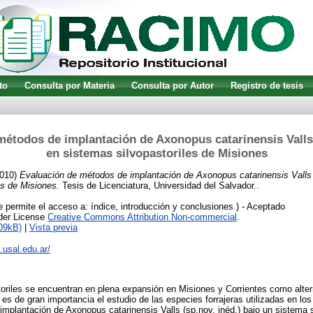
to
Consulta por Materia
Consulta por Autor
Registro de tesis
étodos de implantación de Axonopus catarinensis Valls 
en sistemas silvopastoriles de Misiones
010)
Evaluación de métodos de implantación de Axonopus catarinensis Valls (
es de Misiones.
Tesis de Licenciatura, Universidad del Salvador..
 permite el acceso a: índice, introducción y conclusiones.) - Aceptado
nder License
Creative Commons Attribution Non-commercial
.
09kB)
|
Vista previa
o.usal.edu.ar/
oriles se encuentran en plena expansión en Misiones y Corrientes como alter
e es de gran importancia el estudio de las especies forrajeras utilizadas en l
implantación de Axonopus catarinensis Valls (sp.nov. inéd.) bajo un sistema s