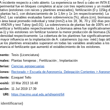
FA incidente respecto a cielo abierto. La experiencia se llevó a cabo en INTA 
perimental fue en bloques completos al azar con tres repeticiones y un modelo
tativo (estolones con raíces y plantines enraizados), fertilización (0 y 115kg
 plantas ha-1, con distanciamiento de 1x 1,6m y 1x 1m respectivamente). La
15m2. Las variables evaluadas fueron sobrevivencia (%), altura (cm), biomasa 
 área basal promedio individual y total (mm2) a los 18, 36, 70 y 102 días pos
 ANOVA y test Tukey (p≤0,01). La sobrevivencia de plantas fue de 100% en l
ertilizar y fertilizados respectivamente. La biomasa aérea fue significativam
ha-1) y los estolones sin fertilizar tuvieron la menor producción de biomasa (
densidad respectivamente. La cobertura de los plantines fue significativament
 mayor influencia en la implantación de A. catarinensis (sp.nov. inéd.) bajo árb
que los plantines enraizados superaron en todas las variables analizadas a los
rtancia el fertilizante que aumentó el establecimiento de los estolones.
mento:
Tesis (Licenciatura)
males:
Plantas forrajeras ; Fertilización ; Implantación
terias:
Ciencias agropecuarias
siones:
Rectorado > Escuela de Agronomía. Delegación Corrientes > Agrono
tente:
Ezequiel Tello
ositó:
10 Mar 2013 16:48
ación:
11 Jul 2019 17:39
URI:
https://racimo.usal.edu.ar/id/eprint/64
identificarse)