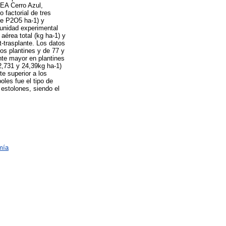
EEA Cerro Azul,
 factorial de tres
 de P2O5 ha-1) y
 unidad experimental
aérea total (kg ha-1) y
t-trasplante. Los datos
os plantines y de 77 y
ente mayor en plantines
32,731 y 24,39kg ha-1)
e superior a los
oles fue el tipo de
 estolones, siendo el
mía