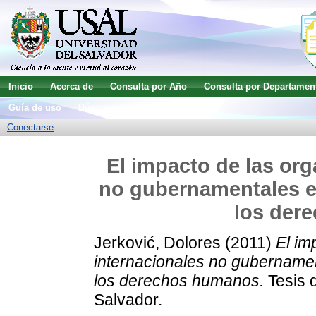
Inicio
Acerca de
Consulta por Año
Consulta por Departamen
Guía de uso
Búsqueda avanzada
Conectarse
El impacto de las org
no gubernamentales en
los der
Jerković, Dolores
(2011)
El im
internacionales no gubernamen
los derechos humanos.
Tesis d
Salvador.