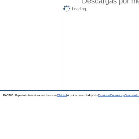
Descargas por mes
Loading...
RACIMO - Repositorio Institucional está basado en
EPrints 3
el cual es desarrollado por la
Escuela de Electrónica y Ciencia de l