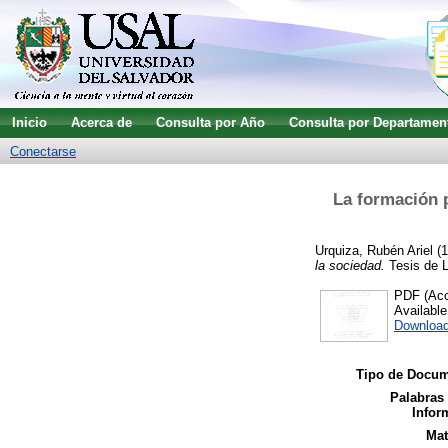
Inicio
Acerca de
Consulta por Año
Consulta por Departamen
Conectarse
La formación p
Urquiza, Rubén Ariel
(1
la sociedad.
Tesis de L
PDF (Acce
Availabl
Download
Tipo de Docum
Palabras
Infor
Mat