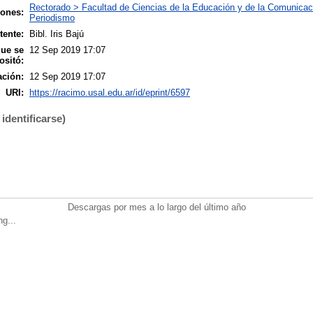
Rectorado > Facultad de Ciencias de la Educación y de la Comunicac
iones:
Periodismo
tente:
Bibl. Iris Bajú
que se
12 Sep 2019 17:07
ositó:
ación:
12 Sep 2019 17:07
URI:
https://racimo.usal.edu.ar/id/eprint/6597
identificarse)
Descargas por mes a lo largo del último año
ng...