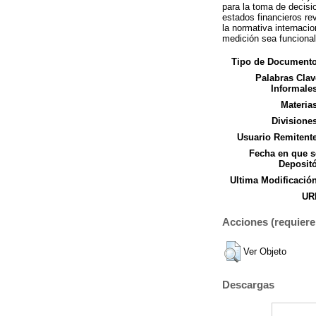
para la toma de decisio
estados financieros re
la normativa internaci
medición sea funcional 
Tipo de Documento
Palabras Clav
Informales
Materias
Divisiones
Usuario Remitente
Fecha en que s
Depositó
Ultima Modificación
URI
Acciones (requiere 
Ver Objeto
Descargas