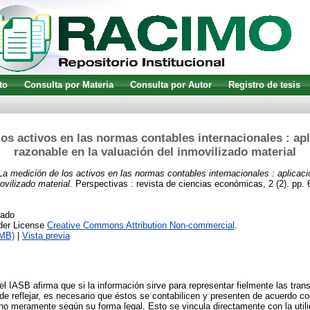
to
Consulta por Materia
Consulta por Autor
Registro de tesis
os activos en las normas contables internacionales : apl
razonable en la valuación del inmovilizado material
La medición de los activos en las normas contables internacionales : aplicaci
ovilizado material.
Perspectivas : revista de ciencias económicas, 2 (2). pp.
cado
nder License
Creative Commons Attribution Non-commercial
.
3MB)
|
Vista previa
l IASB afirma que si la información sirve para representar fielmente las tr
e reflejar, es necesario que éstos se contabilicen y presenten de acuerdo c
no meramente según su forma legal. Esto se vincula directamente con la utili