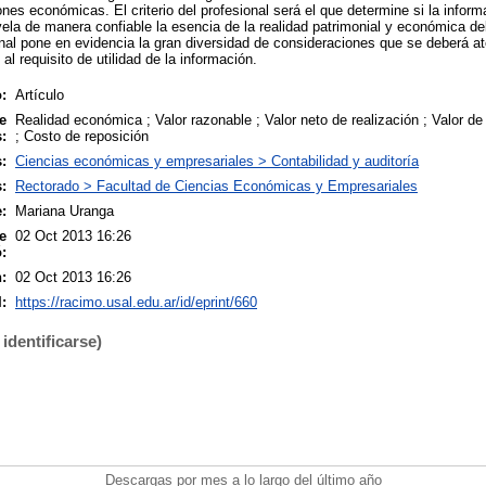
nes económicas. El criterio del profesional será el que determine si la infor
vela de manera confiable la esencia de la realidad patrimonial y económica del
onal pone en evidencia la gran diversidad de consideraciones que se deberá a
al requisito de utilidad de la información.
:
Artículo
e
Realidad económica ; Valor razonable ; Valor neto de realización ; Valor de
:
; Costo de reposición
:
Ciencias económicas y empresariales > Contabilidad y auditoría
:
Rectorado > Facultad de Ciencias Económicas y Empresariales
:
Mariana Uranga
e
02 Oct 2013 16:26
:
:
02 Oct 2013 16:26
:
https://racimo.usal.edu.ar/id/eprint/660
identificarse)
Descargas por mes a lo largo del último año