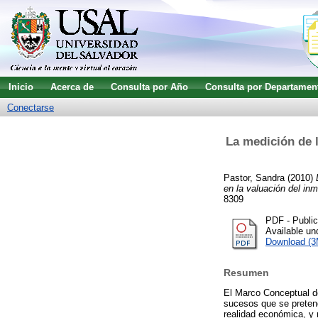
Inicio
Acerca de
Consulta por Año
Consulta por Departamen
Conectarse
La medición de l
Pastor, Sandra
(2010)
en la valuación del inm
8309
PDF - Publi
Available u
Download (
Resumen
El Marco Conceptual de
sucesos que se pretend
realidad económica, y 