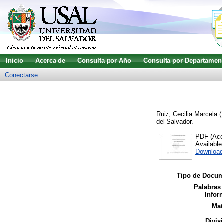
Inicio
Acerca de
Consulta por Año
Consulta por Departamen
Conectarse
Ruiz, Cecilia Marcela
(
del Salvador.
PDF (Acce
Availabl
Downloa
Tipo de Docum
Palabras
Infor
Mat
Divis