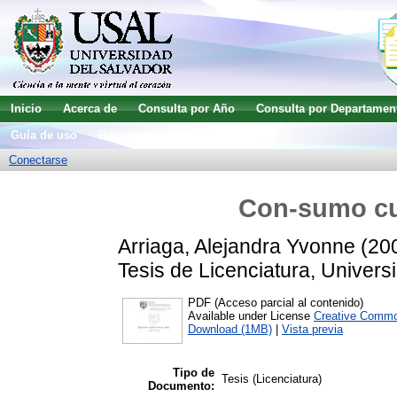
Inicio
Acerca de
Consulta por Año
Consulta por Departamen
Guía de uso
Búsqueda avanzada
Conectarse
Con-sumo cu
Arriaga, Alejandra Yvonne
(20
Tesis de Licenciatura, Univers
PDF (Acceso parcial al contenido)
Available under License
Creative Commo
Download (1MB)
|
Vista previa
Tipo de
Tesis (Licenciatura)
Documento: