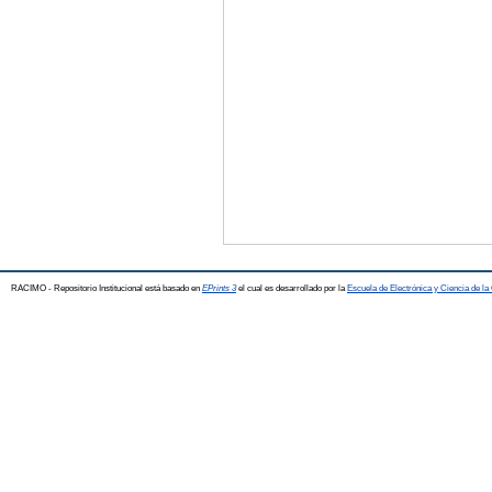
RACIMO - Repositorio Institucional está basado en
EPrints 3
el cual es desarrollado por la
Escuela de Electrónica y Ciencia de l