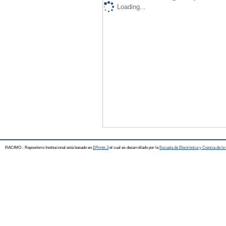
Loading...
RACIMO - Repositorio Institucional está basado en
EPrints 3
el cual es desarrollado por la
Escuela de Electrónica y Ciencia de l