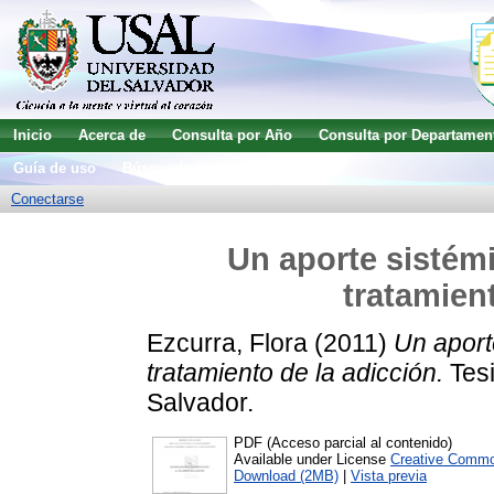
Inicio
Acerca de
Consulta por Año
Consulta por Departamen
Guía de uso
Búsqueda avanzada
Conectarse
Un aporte sistémi
tratamien
Ezcurra, Flora
(2011)
Un aport
tratamiento de la adicción.
Tesi
Salvador.
PDF (Acceso parcial al contenido)
Available under License
Creative Commo
Download (2MB)
|
Vista previa