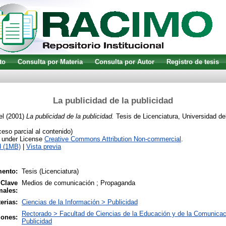
to
Consulta por Materia
Consulta por Autor
Registro de tesis
La publicidad de la publicidad
el
(2001)
La publicidad de la publicidad.
Tesis de Licenciatura, Universidad de
so parcial al contenido)
e under License
Creative Commons Attribution Non-commercial
.
d (1MB)
|
Vista previa
ento:
Tesis (Licenciatura)
 Clave
Medios de comunicación ; Propaganda
males:
erias:
Ciencias de la Información > Publicidad
Rectorado > Facultad de Ciencias de la Educación y de la Comunicac
iones:
Publicidad