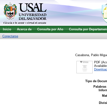
Inicio
Acerca de
Consulta por Año
Consulta por Departamen
Conectarse
Casabona, Pablo Migu
PDF (Acce
Availabl
Downloa
Tipo de Docum
Palabras
Infor
Mat
Divis