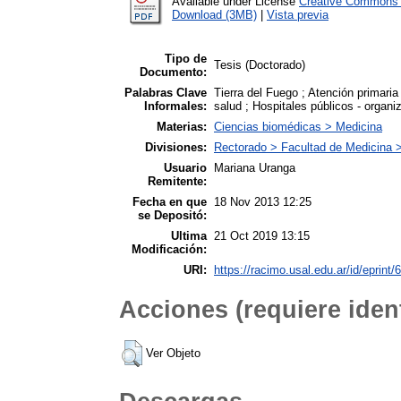
Available under License
Creative Commons A
Download (3MB)
|
Vista previa
Tipo de
Tesis (Doctorado)
Documento:
Palabras Clave
Tierra del Fuego ; Atención primaria
Informales:
salud ; Hospitales públicos - organ
Materias:
Ciencias biomédicas > Medicina
Divisiones:
Rectorado > Facultad de Medicina 
Usuario
Mariana Uranga
Remitente:
Fecha en que
18 Nov 2013 12:25
se Depositó:
Ultima
21 Oct 2019 13:15
Modificación:
URI:
https://racimo.usal.edu.ar/id/eprint/
Acciones (requiere ident
Ver Objeto