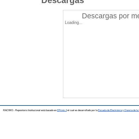
Descargas
Descargas por mes
Loading...
RACIMO - Repositorio Institucional está basado en
EPrints 3
el cual es desarrollado por la
Escuela de Electrónica y Ciencia de l