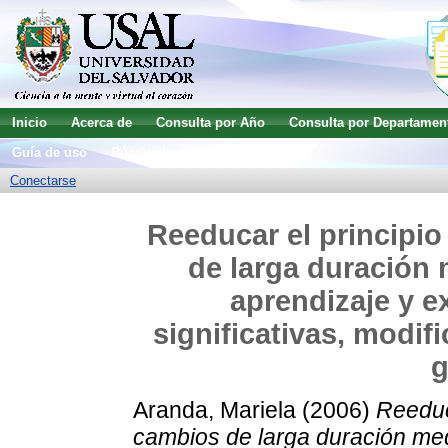
Inicio
Acerca de
Consulta por Año
Consulta por Departamen
Guía de uso
Búsqueda avanzada
Conectarse
Reeducar el principio
de larga duración
aprendizaje y e
significativas, modif
g
Aranda, Mariela
(2006)
Reeduc
cambios de larga duración me