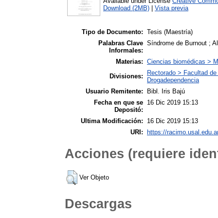
Available under License
Creative Commo
Download (2MB)
|
Vista previa
Tipo de Documento:
Tesis (Maestría)
Palabras Clave
Síndrome de Burnout ; Al
Informales:
Materias:
Ciencias biomédicas > M
Rectorado > Facultad de 
Divisiones:
Drogadependencia
Usuario Remitente:
Bibl. Iris Bajú
Fecha en que se
16 Dic 2019 15:13
Depositó:
Ultima Modificación:
16 Dic 2019 15:13
URI:
https://racimo.usal.edu.ar
Acciones (requiere ident
Ver Objeto
Descargas