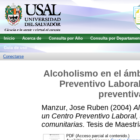
Inicio
Acerca de
Consulta por Año
Consulta por Departamen
Guía de uso
Búsqueda avanzada
Conectarse
Alcoholismo en el ámbi
Preventivo Laboral
preventiv
Manzur, Jose Ruben
(2004)
Al
un Centro Preventivo Laboral, 
comunitarias.
Tesis de Maestrí
PDF (Acceso parcial al contenido.)