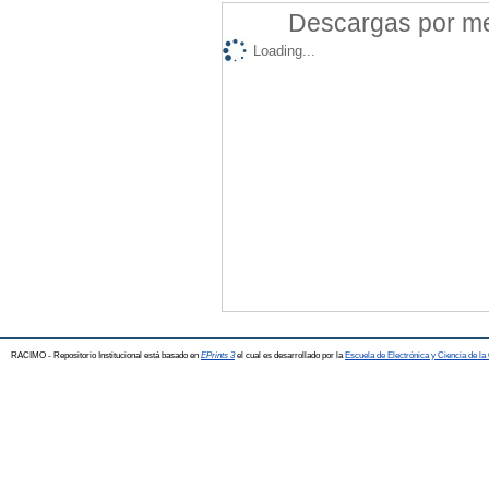
Descargas por mes
Loading...
RACIMO - Repositorio Institucional está basado en
EPrints 3
el cual es desarrollado por la
Escuela de Electrónica y Ciencia de l