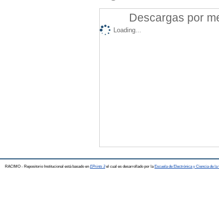
Descargas por mes
Loading...
RACIMO - Repositorio Institucional está basado en
EPrints 3
el cual es desarrollado por la
Escuela de Electrónica y Ciencia de l