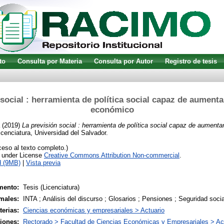
to
Consulta por Materia
Consulta por Autor
Registro de tesis
social : herramienta de política social capaz de aumenta
económico
(2019)
La previsión social : herramienta de política social capaz de aumentar
cenciatura, Universidad del Salvador.
eso al texto completo.)
e under License
Creative Commons Attribution Non-commercial
.
d (9MB)
|
Vista previa
mento:
Tesis (Licenciatura)
males:
INTA ; Análisis del discurso ; Glosarios ; Pensiones ; Seguridad socia
terias:
Ciencias económicas y empresariales > Actuario
siones:
Rectorado > Facultad de Ciencias Económicas y Empresariales > Ac