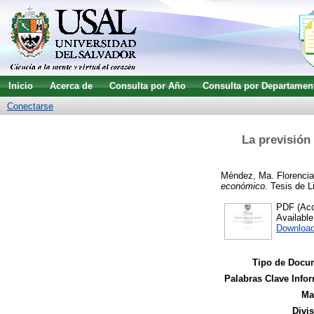
Inicio
Acerca de
Consulta por Año
Consulta por Departamen
Conectarse
La previsión 
Méndez, Ma. Florencia
económico.
Tesis de Li
PDF (Acc
Availabl
Downloa
Tipo de Docu
Palabras Clave Infor
Ma
Divi