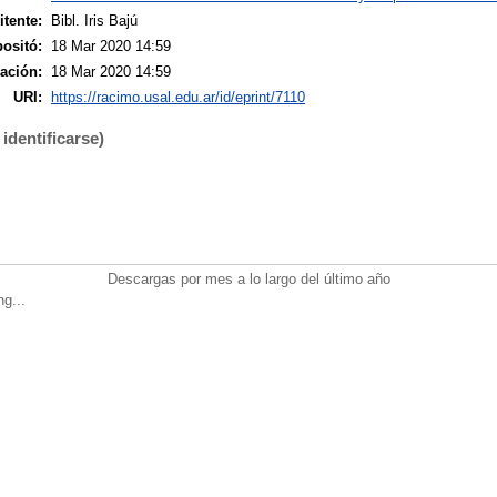
tente:
Bibl. Iris Bajú
ositó:
18 Mar 2020 14:59
ación:
18 Mar 2020 14:59
URI:
https://racimo.usal.edu.ar/id/eprint/7110
identificarse)
Descargas por mes a lo largo del último año
ng...