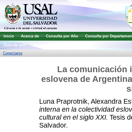
Inicio
Acerca de
Consulta por Año
Consulta por Departamen
Guía de uso
Búsqueda avanzada
Conectarse
La comunicación in
eslovena de Argentina 
s
Luna Praprotnik, Alexandra Es
interna en la colectividad eslo
cultural en el siglo XXI.
Tesis d
Salvador.