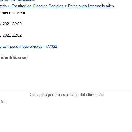
rado > Facultad de Ciencias Sociales > Relaciones Internacionales
Ximena Izurieta
v 2021 22:02
v 2021 22:02
//racimo.usal.edu.ar/id/eprint/7321
identificarse)
Descargas por mes a lo largo del último año
ng...