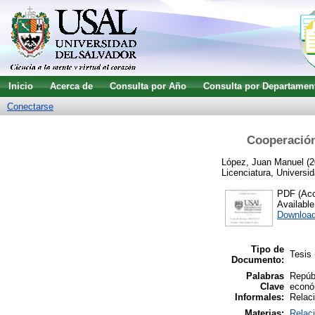
Inicio
Acerca de
Consulta por Año
Consulta por Departamen
Conectarse
Cooperación 
López, Juan Manuel
(2
Licenciatura, Universid
PDF (Acce
Availabl
Downloa
Tipo de
Tesis 
Documento:
Palabras
Repúbl
Clave
económ
Informales:
Relac
Materias:
Relaci