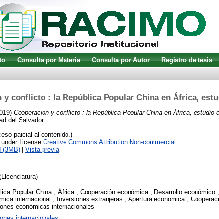
to
Consulta por Materia
Consulta por Autor
Registro de tesis
y conflicto : la República Popular China en África, est
019)
Cooperación y conflicto : la República Popular China en África, estudio 
ad del Salvador.
so parcial al contenido.)
e under License
Creative Commons Attribution Non-commercial
.
d (3MB)
|
Vista previa
(Licenciatura)
ica Popular China ; África ; Cooperación económica ; Desarrollo económico ;
ica internacional ; Inversiones extranjeras ; Apertura económica ; Cooperaci
iones económicas internacionales
ones internacionales