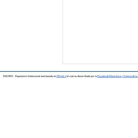
RACIMO - Repositorio Institucional está basado en
EPrints 3
el cual es desarrollado por la
Escuela de Electrónica y Ciencia de l