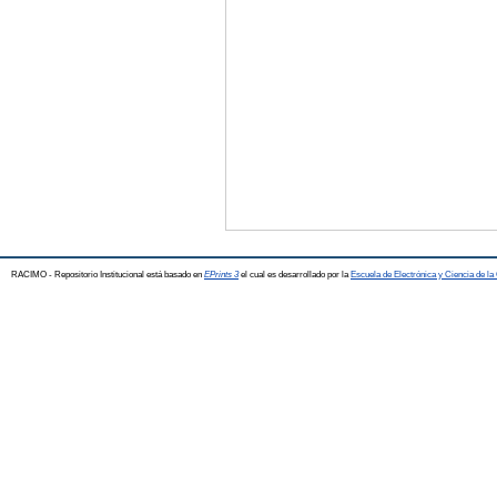
RACIMO - Repositorio Institucional está basado en
EPrints 3
el cual es desarrollado por la
Escuela de Electrónica y Ciencia de l