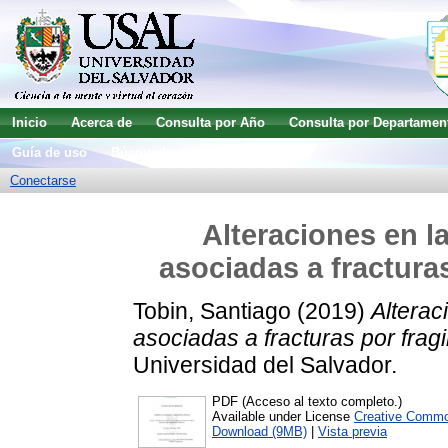
Inicio
Acerca de
Consulta por Año
Consulta por Departamen
Guía de uso
Búsqueda avanzada
Conectarse
Alteraciones en l
asociadas a fractura
Tobin, Santiago
(2019)
Alterac
asociadas a fracturas por frag
Universidad del Salvador.
PDF (Acceso al texto completo.)
Available under License
Creative Commo
Download (9MB)
|
Vista previa