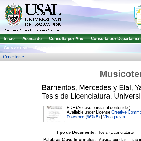
Inicio
Acerca de
Consulta por Año
Consulta por Departamen
Guía de uso
Búsqueda avanzada
Conectarse
Musicote
Barrientos, Mercedes
y
Elal, Y
Tesis de Licenciatura, Univers
PDF (Acceso parcial al contenido.)
Available under License
Creative Commo
Download (667kB)
|
Vista previa
Tipo de Documento:
Tesis (Licenciatura)
Palabras Clave Informales:
Música popular ; Traba