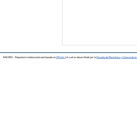
RACIMO - Repositorio Institucional está basado en
EPrints 3
el cual es desarrollado por la
Escuela de Electrónica y Ciencia de l