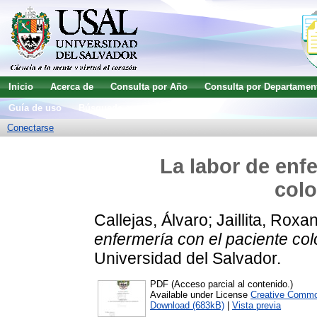
Inicio
Acerca de
Consulta por Año
Consulta por Departamen
Guía de uso
Búsqueda avanzada
Conectarse
La labor de enf
col
Callejas, Álvaro
;
Jaillita, Roxa
enfermería con el paciente co
Universidad del Salvador.
PDF (Acceso parcial al contenido.)
Available under License
Creative Commo
Download (683kB)
|
Vista previa