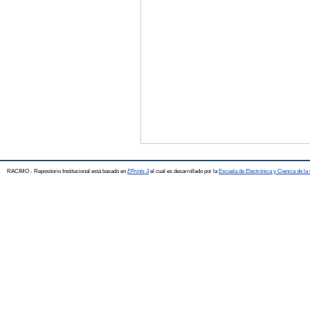
RACIMO - Repositorio Institucional está basado en
EPrints 3
el cual es desarrollado por la
Escuela de Electrónica y Ciencia de l