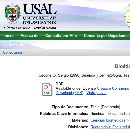
Inicio
Acerca de
Consulta por Año
Consulta por Departamen
Guía de uso
Búsqueda avanzada
Conectarse
Bioéti
Cecchetto, Sergio
(1996)
Bioética y perinatología.
Tesi
PDF
Available under License
Creative Commons A
Download (2MB)
|
Vista previa
Tipo de Documento:
Tesis (Doctorado)
Palabras Clave Informales:
Bioética ; Ética médica 
Materias:
Ciencias biomédicas >
Divisiones:
Rectorado > Facultad de