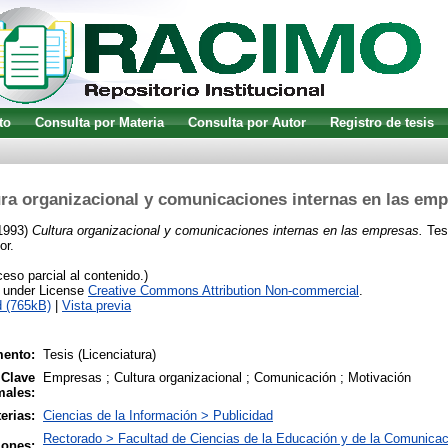
to
Consulta por Materia
Consulta por Autor
Registro de tesis
ra organizacional y comunicaciones internas en las em
1993)
Cultura organizacional y comunicaciones internas en las empresas.
Tesi
or.
so parcial al contenido.)
e under License
Creative Commons Attribution Non-commercial
.
 (765kB)
|
Vista previa
ento:
Tesis (Licenciatura)
 Clave
Empresas ; Cultura organizacional ; Comunicación ; Motivación
males:
erias:
Ciencias de la Información > Publicidad
Rectorado > Facultad de Ciencias de la Educación y de la Comunicac
iones: