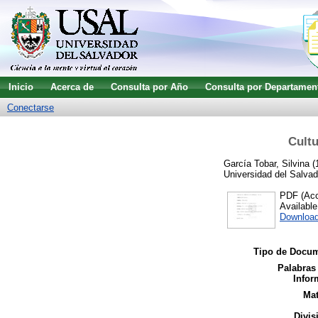
Inicio
Acerca de
Consulta por Año
Consulta por Departamen
Conectarse
Cultu
García Tobar, Silvina
(
Universidad del Salvad
PDF (Acce
Availabl
Download
Tipo de Docum
Palabras
Infor
Mat
Divis