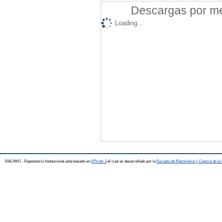
Descargas por mes
Loading...
RACIMO - Repositorio Institucional está basado en
EPrints 3
el cual es desarrollado por la
Escuela de Electrónica y Ciencia de l