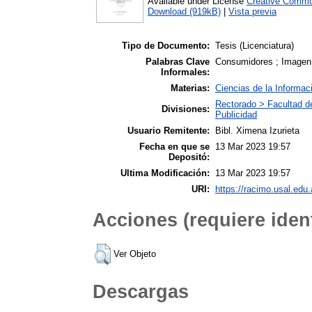
Available under License
Creative Commo
Download (919kB)
|
Vista previa
Tipo de Documento:
Tesis (Licenciatura)
Palabras Clave
Consumidores ; Imagen
Informales:
Materias:
Ciencias de la Informac
Rectorado > Facultad d
Divisiones:
Publicidad
Usuario Remitente:
Bibl. Ximena Izurieta
Fecha en que se
13 Mar 2023 19:57
Depositó:
Ultima Modificación:
13 Mar 2023 19:57
URI:
https://racimo.usal.edu.
Acciones (requiere ident
Ver Objeto
Descargas