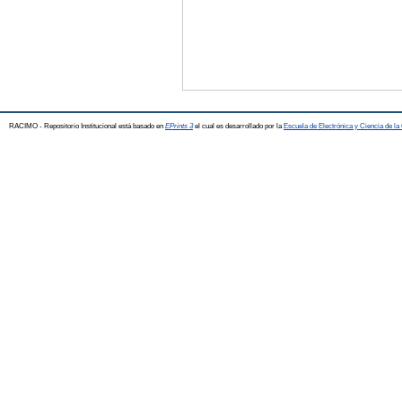
RACIMO - Repositorio Institucional está basado en
EPrints 3
el cual es desarrollado por la
Escuela de Electrónica y Ciencia de l