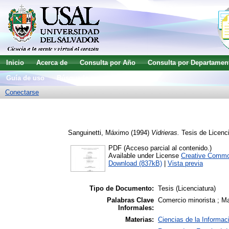
Inicio
Acerca de
Consulta por Año
Consulta por Departamen
Guía de uso
Búsqueda avanzada
Conectarse
Sanguinetti, Máximo
(1994)
Vidrieras.
Tesis de Licenci
PDF (Acceso parcial al contenido.)
Available under License
Creative Commo
Download (837kB)
|
Vista previa
Tipo de Documento:
Tesis (Licenciatura)
Palabras Clave
Comercio minorista ; M
Informales:
Materias:
Ciencias de la Informac