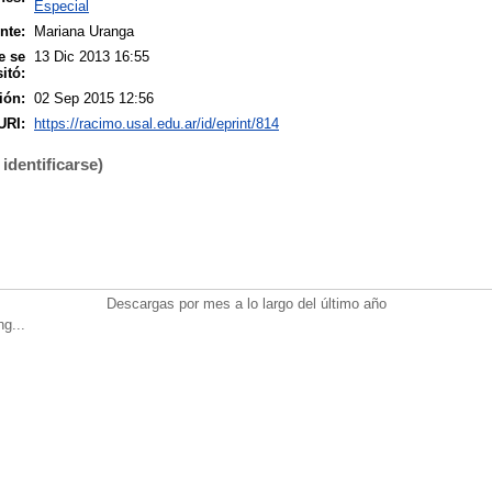
Especial
nte:
Mariana Uranga
e se
13 Dic 2013 16:55
itó:
ión:
02 Sep 2015 12:56
URI:
https://racimo.usal.edu.ar/id/eprint/814
identificarse)
Descargas por mes a lo largo del último año
ng...