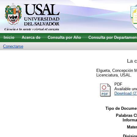
Inicio
Acerca de
Consulta por Año
Consulta por Departamen
Conectarse
La c
Elgueta, Concepción M
Licenciatura, USAL.
PDF
Available u
Download (2
Tipo de Docume
Palabras C
Informa
Mater
Divisio