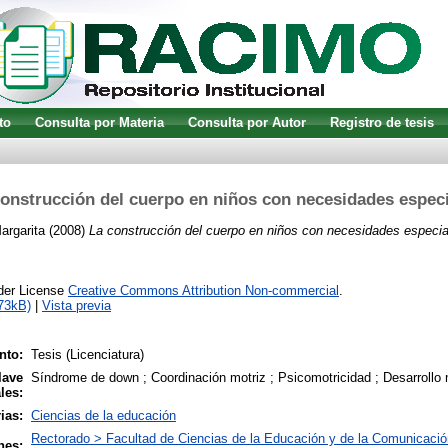
to
Consulta por Materia
Consulta por Autor
Registro de tesis
onstrucción del cuerpo en niños con necesidades espec
argarita
(2008)
La construcción del cuerpo en niños con necesidades especia
nder License
Creative Commons Attribution Non-commercial
.
73kB)
|
Vista previa
nto:
Tesis (Licenciatura)
lave
Síndrome de down ; Coordinación motriz ; Psicomotricidad ; Desarrollo
les:
ias:
Ciencias de la educación
Rectorado > Facultad de Ciencias de la Educación y de la Comunicaci
nes: