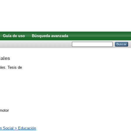
Guía de uso
Búsqueda avanzada
iales
les.
Tesis de
 motor
ón Social > Educación