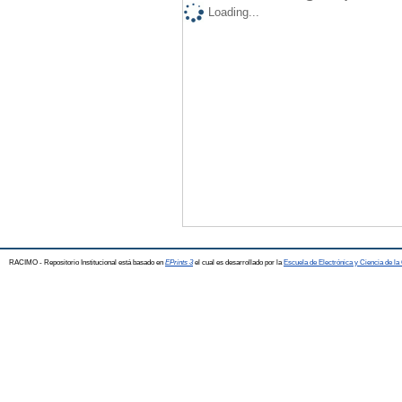
Loading...
RACIMO - Repositorio Institucional está basado en
EPrints 3
el cual es desarrollado por la
Escuela de Electrónica y Ciencia de l