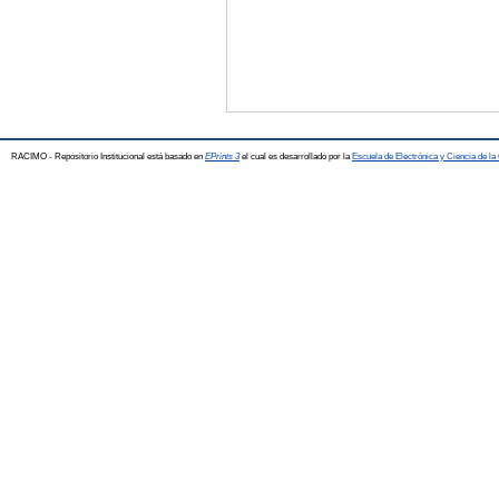
RACIMO - Repositorio Institucional está basado en
EPrints 3
el cual es desarrollado por la
Escuela de Electrónica y Ciencia de l