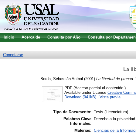
Inicio
Acerca de
Consulta por Año
Consulta por Departamen
Guía de uso
Búsqueda avanzada
Conectarse
La li
Borda, Sebastián Aníbal
(2001)
La libertad de prensa.
T
PDF (Acceso parcial al contenido.)
Available under License
Creative Commo
Download (941kB)
|
Vista previa
Tipo de Documento:
Tesis (Licenciatura)
Palabras Clave
Derecho a la privacidad 
Informales:
Materias:
Ciencias de la Informac