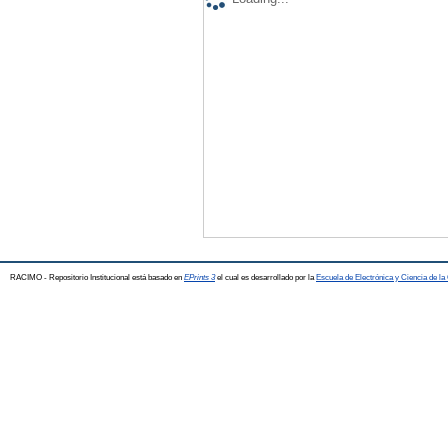
RACIMO - Repositorio Institucional está basado en
EPrints 3
el cual es desarrollado por la
Escuela de Electrónica y Ciencia de l