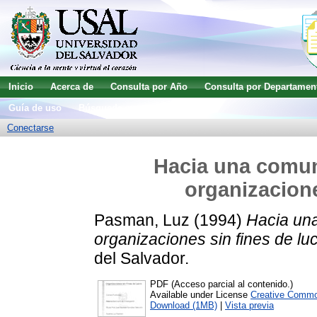
Inicio
Acerca de
Consulta por Año
Consulta por Departamen
Guía de uso
Búsqueda avanzada
Conectarse
Hacia una comuni
organizacione
Pasman, Luz
(1994)
Hacia una
organizaciones sin fines de luc
del Salvador.
PDF (Acceso parcial al contenido.)
Available under License
Creative Commo
Download (1MB)
|
Vista previa