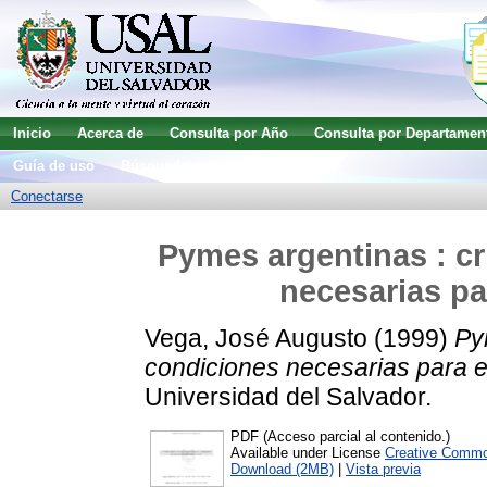
Inicio
Acerca de
Consulta por Año
Consulta por Departamen
Guía de uso
Búsqueda avanzada
Conectarse
Pymes argentinas : cr
necesarias par
Vega, José Augusto
(1999)
Pym
condiciones necesarias para enf
Universidad del Salvador.
PDF (Acceso parcial al contenido.)
Available under License
Creative Commo
Download (2MB)
|
Vista previa