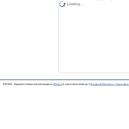
Loading...
RACIMO - Repositorio Institucional está basado en
EPrints 3
el cual es desarrollado por la
Escuela de Electrónica y Ciencia de l