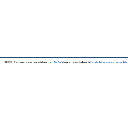
RACIMO - Repositorio Institucional está basado en
EPrints 3
el cual es desarrollado por la
Escuela de Electrónica y Ciencia de l