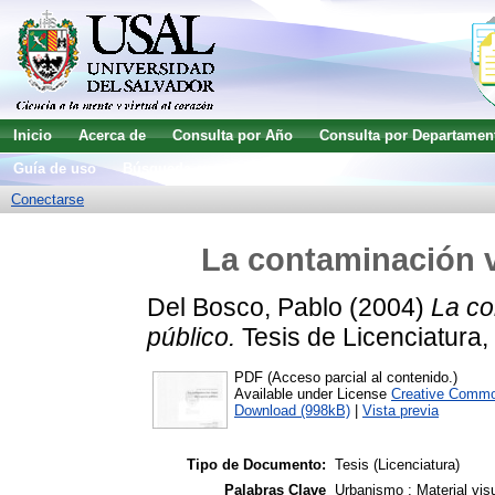
Inicio
Acerca de
Consulta por Año
Consulta por Departamen
Guía de uso
Búsqueda avanzada
Conectarse
La contaminación v
Del Bosco, Pablo
(2004)
La co
público.
Tesis de Licenciatura,
PDF (Acceso parcial al contenido.)
Available under License
Creative Commo
Download (998kB)
|
Vista previa
Tipo de Documento:
Tesis (Licenciatura)
Palabras Clave
Urbanismo ; Material visu