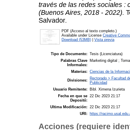
través de las redes sociales :
(Buenos Aires, 2018 - 2022).
T
Salvador.
PDF (Acceso al texto completo.)
Available under License
Creative Commo
Download (53MB)
|
Vista previa
Tipo de Documento:
Tesis (Licenciatura)
Palabras Clave
Marketing digital ; Tom
Informales:
Materias:
Ciencias de la Informac
Rectorado > Facultad d
Divisiones:
Publicidad
Usuario Remitente:
Bibl. Ximena Izurieta
Fecha en que se
22 Dic 2023 21:17
Depositó:
Ultima Modificación:
22 Dic 2023 21:17
URI:
https://racimo.usal.edu.
Acciones (requiere ident