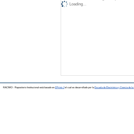
Loading...
RACIMO - Repositorio Institucional está basado en
EPrints 3
el cual es desarrollado por la
Escuela de Electrónica y Ciencia de l