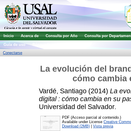
Inicio
Acerca de
Consulta por Año
Consulta por Departamen
Guía de uso
Búsqueda avanzada
Conectarse
La evolución del brand
cómo cambia e
Vardé, Santiago
(2014)
La evo
digital : cómo cambia en su pas
Universidad del Salvador.
PDF (Acceso parcial al contenido.)
Available under License
Creative Commo
Download (2MB)
|
Vista previa