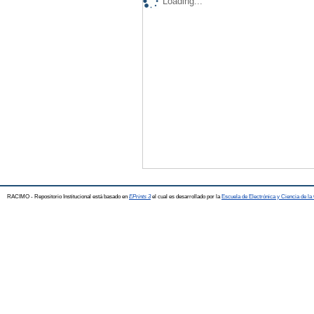
Loading...
RACIMO - Repositorio Institucional está basado en
EPrints 3
el cual es desarrollado por la
Escuela de Electrónica y Ciencia de l