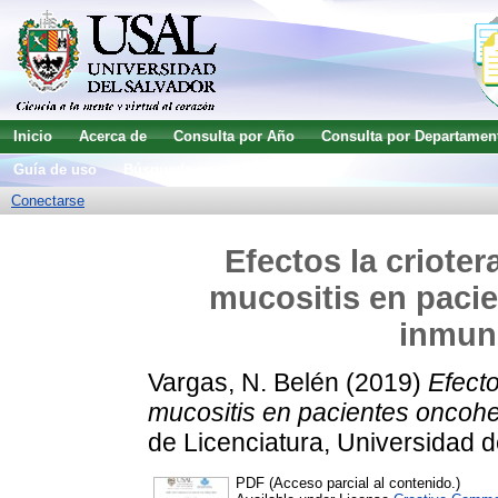
Inicio
Acerca de
Consulta por Año
Consulta por Departamen
Guía de uso
Búsqueda avanzada
Conectarse
Efectos la crioter
mucositis en paci
inmun
Vargas, N. Belén
(2019)
Efecto
mucositis en pacientes oncoh
de Licenciatura, Universidad d
PDF (Acceso parcial al contenido.)