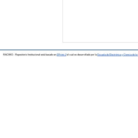
RACIMO - Repositorio Institucional está basado en
EPrints 3
el cual es desarrollado por la
Escuela de Electrónica y Ciencia de l