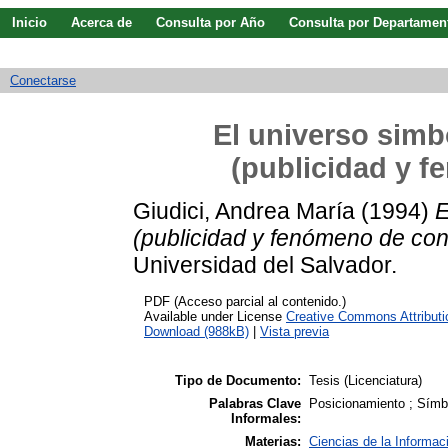
Inicio
Acerca de
Consulta por Año
Consulta por Departamen
Guía de uso
Búsqueda avanzada
Conectarse
El universo simb
(publicidad y 
Giudici, Andrea María
(1994)
E
(publicidad y fenómeno de co
Universidad del Salvador.
PDF (Acceso parcial al contenido.)
Available under License
Creative Commons Attribut
Download (988kB)
|
Vista previa
Tipo de Documento:
Tesis (Licenciatura)
Palabras Clave
Posicionamiento ; Símbo
Informales:
Materias:
Ciencias de la Informac