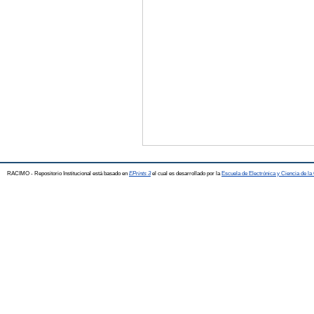
RACIMO - Repositorio Institucional está basado en
EPrints 3
el cual es desarrollado por la
Escuela de Electrónica y Ciencia de l