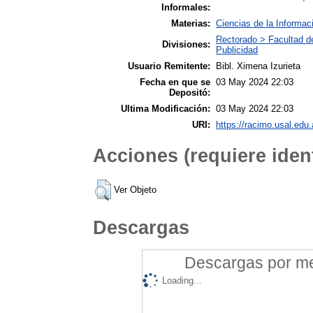
Informales:
Materias:
Ciencias de la Informac
Rectorado > Facultad d
Divisiones:
Publicidad
Usuario Remitente:
Bibl. Ximena Izurieta
Fecha en que se
03 May 2024 22:03
Depositó:
Ultima Modificación:
03 May 2024 22:03
URI:
https://racimo.usal.edu.
Acciones (requiere ident
Ver Objeto
Descargas
Descargas por mes
Loading...