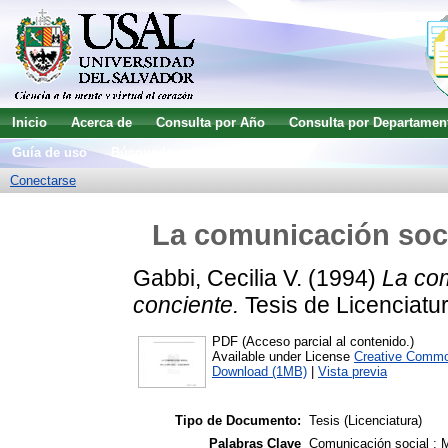
Inicio
Acerca de
Consulta por Año
Consulta por Departamen
Guía de uso
Búsqueda avanzada
Conectarse
La comunicación socia
Gabbi, Cecilia V.
(1994)
La com
conciente.
Tesis de Licenciatur
PDF (Acceso parcial al contenido.)
Available under License
Creative Commo
Download (1MB)
|
Vista previa
Tipo de Documento:
Tesis (Licenciatura)
Palabras Clave
Comunicación social ; M