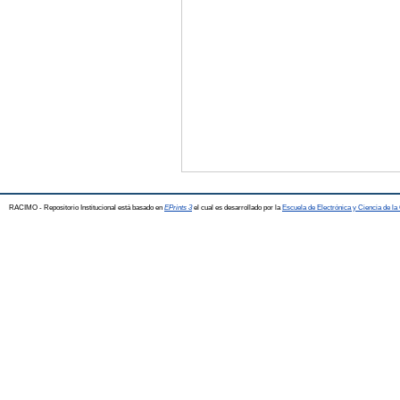
RACIMO - Repositorio Institucional está basado en
EPrints 3
el cual es desarrollado por la
Escuela de Electrónica y Ciencia de l