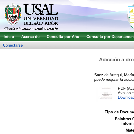
Inicio
Acerca de
Consulta por Año
Consulta por Departamen
Conectarse
Adicción a dro
Saez de Arregui, María
puede mejorar la acció
PDF (Acce
Availabl
Download
Tipo de Docume
Palabras 
Inform
Mate