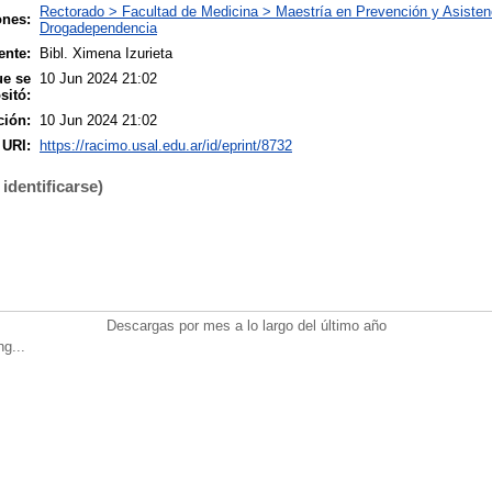
Rectorado > Facultad de Medicina > Maestría en Prevención y Asistenc
ones:
Drogadependencia
ente:
Bibl. Ximena Izurieta
ue se
10 Jun 2024 21:02
sitó:
ción:
10 Jun 2024 21:02
URI:
https://racimo.usal.edu.ar/id/eprint/8732
identificarse)
Descargas por mes a lo largo del último año
ng...