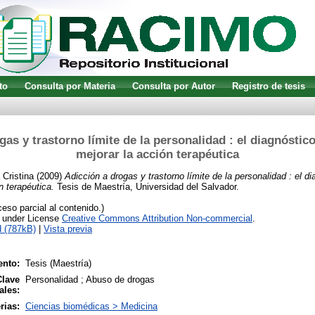
to
Consulta por Materia
Consulta por Autor
Registro de tesis
gas y trastorno límite de la personalidad : el diagnóstic
mejorar la acción terapéutica
 Cristina
(2009)
Adicción a drogas y trastorno límite de la personalidad : el d
n terapéutica.
Tesis de Maestría, Universidad del Salvador.
so parcial al contenido.)
e under License
Creative Commons Attribution Non-commercial
.
 (787kB)
|
Vista previa
nto:
Tesis (Maestría)
Clave
Personalidad ; Abuso de drogas
ales:
rias:
Ciencias biomédicas > Medicina