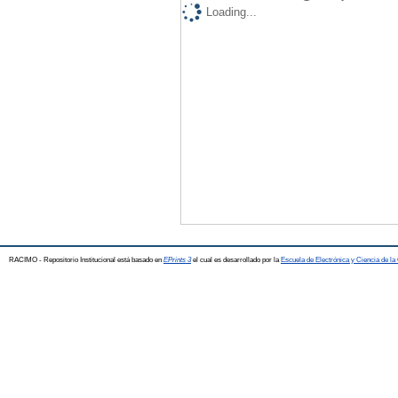
Loading...
RACIMO - Repositorio Institucional está basado en
EPrints 3
el cual es desarrollado por la
Escuela de Electrónica y Ciencia de l