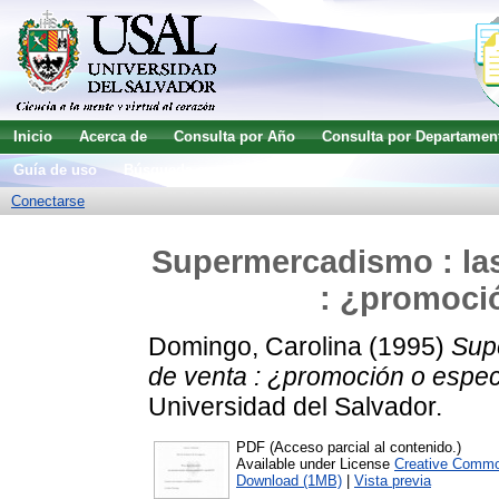
Inicio
Acerca de
Consulta por Año
Consulta por Departamen
Guía de uso
Búsqueda avanzada
Conectarse
Supermercadismo : las
: ¿promoci
Domingo, Carolina
(1995)
Sup
de venta : ¿promoción o espe
Universidad del Salvador.
PDF (Acceso parcial al contenido.)
Available under License
Creative Commo
Download (1MB)
|
Vista previa