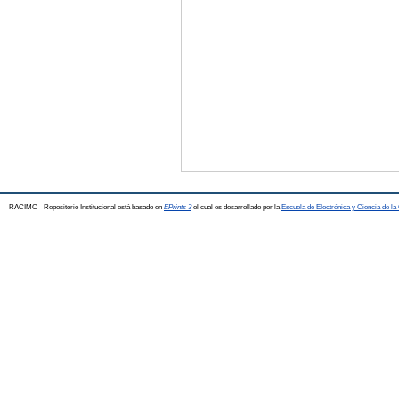
RACIMO - Repositorio Institucional está basado en
EPrints 3
el cual es desarrollado por la
Escuela de Electrónica y Ciencia de l