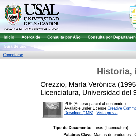
Inicio
Acerca de
Consulta por Año
Consulta por Departamen
Guía de uso
Búsqueda avanzada
Conectarse
Historia,
Orezzio, María Verónica
(199
Licenciatura, Universidad del 
PDF (Acceso parcial al contenido.)
Available under License
Creative Commo
Download (1MB)
|
Vista previa
Tipo de Documento:
Tesis (Licenciatura)
Palabras Clave
Marcas de productos ;