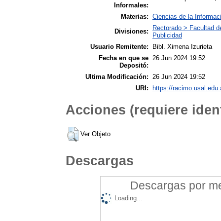
Informales:
Materias:
Ciencias de la Informac
Rectorado > Facultad d
Divisiones:
Publicidad
Usuario Remitente:
Bibl. Ximena Izurieta
Fecha en que se
26 Jun 2024 19:52
Depositó:
Ultima Modificación:
26 Jun 2024 19:52
URI:
https://racimo.usal.edu.
Acciones (requiere ident
Ver Objeto
Descargas
Descargas por mes
Loading...