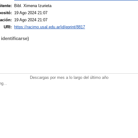
tente:
Bibl. Ximena Izurieta
ositó:
19 Ago 2024 21:07
ación:
19 Ago 2024 21:07
URI:
https://racimo.usal.edu.ar/id/eprint/8817
identificarse)
Descargas por mes a lo largo del último año
ng...