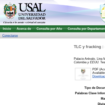
Inicio
Acerca de
Consulta por Año
Consulta por Departamen
Conectarse
TLC y fracking :
Palacio Arévalo, Lina 
Colombia y EEUU.
Tesi
PDF (Acce
Availabl
Download
Tipo de Docu
Palabras Clave Infor
Ma
Divi