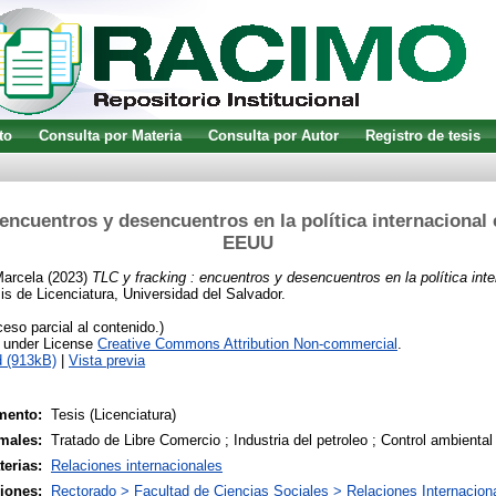
to
Consulta por Materia
Consulta por Autor
Registro de tesis
 encuentros y desencuentros en la política internacional
EEUU
Marcela
(2023)
TLC y fracking : encuentros y desencuentros en la política inte
s de Licenciatura, Universidad del Salvador.
so parcial al contenido.)
e under License
Creative Commons Attribution Non-commercial
.
 (913kB)
|
Vista previa
mento:
Tesis (Licenciatura)
males:
Tratado de Libre Comercio ; Industria del petroleo ; Control ambiental
terias:
Relaciones internacionales
siones:
Rectorado > Facultad de Ciencias Sociales > Relaciones Internacion