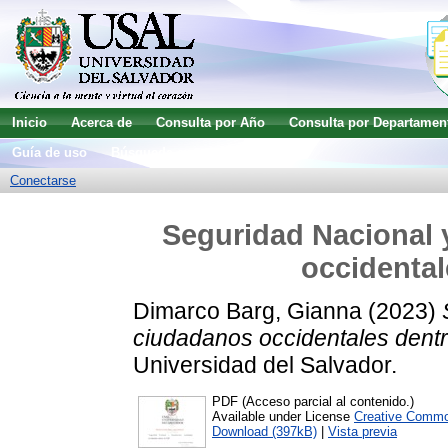
Inicio
Acerca de
Consulta por Año
Consulta por Departamen
Guía de uso
Búsqueda avanzada
Conectarse
Seguridad Nacional y
occidental
Dimarco Barg, Gianna
(2023)
ciudadanos occidentales dentr
Universidad del Salvador.
PDF (Acceso parcial al contenido.)
Available under License
Creative Commo
Download (397kB)
|
Vista previa