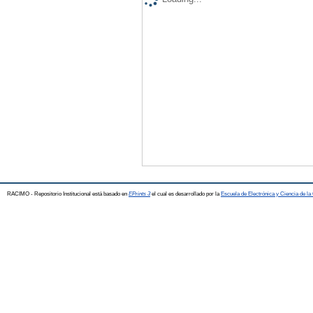
RACIMO - Repositorio Institucional está basado en
EPrints 3
el cual es desarrollado por la
Escuela de Electrónica y Ciencia de l