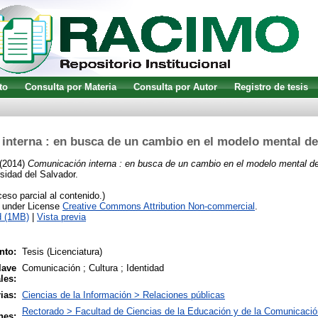
to
Consulta por Materia
Consulta por Autor
Registro de tesis
interna : en busca de un cambio en el modelo mental d
(2014)
Comunicación interna : en busca de un cambio en el modelo mental d
rsidad del Salvador.
so parcial al contenido.)
e under License
Creative Commons Attribution Non-commercial
.
d (1MB)
|
Vista previa
nto:
Tesis (Licenciatura)
lave
Comunicación ; Cultura ; Identidad
les:
ias:
Ciencias de la Información > Relaciones públicas
Rectorado > Facultad de Ciencias de la Educación y de la Comunicació
nes: