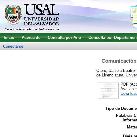
Inicio
Acerca de
Consulta por Año
Consulta por Departamen
Conectarse
Comunicación 
Otero, Daniela Beatriz
de Licenciatura, Unive
PDF (Acce
Availabl
Downloa
Tipo de Docume
Palabras C
Informa
Mater
Divisio