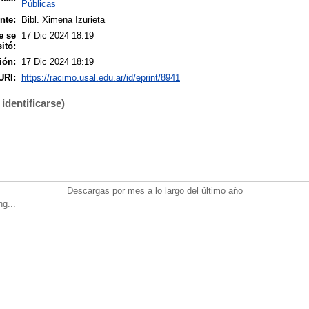
Públicas
nte:
Bibl. Ximena Izurieta
e se
17 Dic 2024 18:19
itó:
ión:
17 Dic 2024 18:19
URI:
https://racimo.usal.edu.ar/id/eprint/8941
identificarse)
Descargas por mes a lo largo del último año
ng...