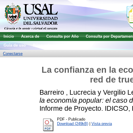
Inicio
Acerca de
Consulta por Año
Consulta por Departamen
Guía de uso
Búsqueda avanzada
Conectarse
La confianza en la eco
red de tru
Barreiro , Lucrecia
y
Vergilio L
la economía popular: el caso d
Informe de Proyecto. IDICSO, 
PDF - Publicado
Download (249kB)
|
Vista previa