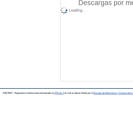
Descargas por mes
Loading...
RACIMO - Repositorio Institucional está basado en
EPrints 3
el cual es desarrollado por la
Escuela de Electrónica y Ciencia de l