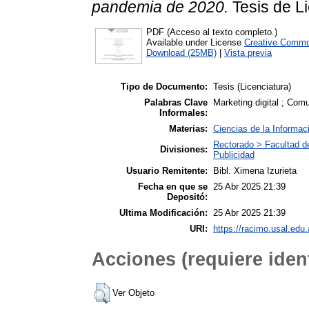
pandemia de 2020.
Tesis de Li
PDF (Acceso al texto completo.)
Available under License
Creative Commo
Download (25MB)
|
Vista previa
Tipo de Documento:
Tesis (Licenciatura)
Palabras Clave
Marketing digital ; Comu
Informales:
Materias:
Ciencias de la Informac
Rectorado > Facultad d
Divisiones:
Publicidad
Usuario Remitente:
Bibl. Ximena Izurieta
Fecha en que se
25 Abr 2025 21:39
Depositó:
Ultima Modificación:
25 Abr 2025 21:39
URI:
https://racimo.usal.edu.
Acciones (requiere ident
Ver Objeto