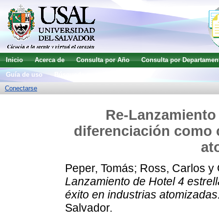
Inicio
Acerca de
Consulta por Año
Consulta por Departamen
Guía de uso
Búsqueda avanzada
Conectarse
Re-Lanzamiento d
diferenciación como c
at
Peper, Tomás
;
Ross, Carlos
y
Lanzamiento de Hotel 4 estrell
éxito en industrias atomizadas
Salvador.