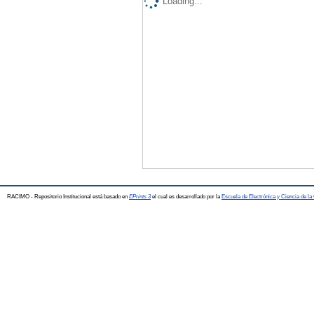
Loading...
RACIMO - Repositorio Institucional está basado en
EPrints 3
el cual es desarrollado por la
Escuela de Electrónica y Ciencia de l