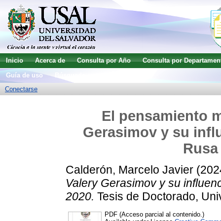
Inicio
Acerca de
Consulta por Año
Consulta por Departamen
Guía de uso
Búsqueda avanzada
Conectarse
El pensamiento mi
Gerasimov y su influ
Rusa 
Calderón, Marcelo Javier
(202
Valery Gerasimov y su influenc
2020.
Tesis de Doctorado, Univ
PDF (Acceso parcial al contenido.)