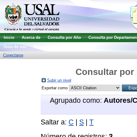
Inicio
Acerca de
Consulta por Año
Consulta por Departamen
Guía de uso
Búsqueda avanzada
Conectarse
Consultar por 
Subir un nivel
Exportar como
Agrupado como:
Autores/
Saltar a:
C
|
S
|
T
Número de registros:
3
.