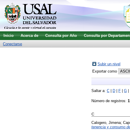
Inicio
Acerca de
Consulta por Año
Consulta por Departamen
Conectarse
Subir un nivel
Exportar como
Saltar a:
C
|
D
|
F
|
G
|
Número de registros:
1
C
Calogero, Jimena
;
Cap
tenencia y consumo de 