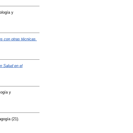
ología y
s con otras técnicas.
n Salud en el
ogía y
gogía (21).