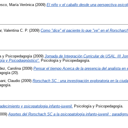
esco, María Verónica
(2009)
El niño y el caballo desde una perspectiva psicol
, Valentina C. P.
(2009)
Como "dice" el paciente lo que "ve" en el Rorscharc
ía y Psicopedagogía
(2009)
Jornada de Integración Curricular de USAL. III Jor
a y Psicodiagnóstico".
Psicología y Psicopedagogía.
ez, Carolina
(2009)
Pensar el tiempo Acerca de la presencia del analista en e
gogía (20).
ani, Claudio
(2009)
Rorschach SC : una investigación exploratoria en la ciud
agogía.
adecimiento y psicopatologia infanto-juvenil.
Psicología y Psicopedagogía.
009)
Aportes del Rorschach SC a la psicopatología infanto-juvenil : paradigm