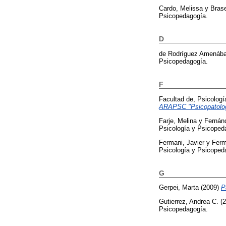
Cardo, Melissa
y
Bras
Psicopedagogía.
D
de Rodríguez Amenábar
Psicopedagogía.
F
Facultad de, Psicolog
ARAPSC "Psicopatologí
Farje, Melina
y
Fernánd
Psicología y Psicopeda
Fermani, Javier
y
Ferm
Psicología y Psicoped
G
Gerpei, Marta
(2009)
P
Gutierrez, Andrea C.
(2
Psicopedagogía.