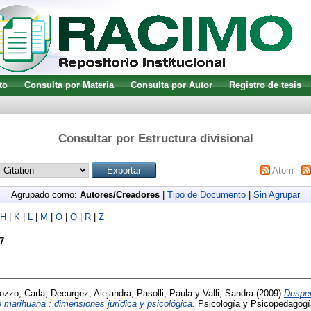
to
Consulta por Materia
Consulta por Autor
Registro de tesis
Consultar por Estructura divisional
Atom
Agrupado como:
Autores/Creadores
|
Tipo de Documento
|
Sin Agrupar
H
|
K
|
L
|
M
|
O
|
Q
|
R
|
Z
7
.
ozzo, Carla
;
Decurgez, Alejandra
;
Pasolli, Paula
y
Valli, Sandra
(2009)
Despen
marihuana : dimensiones jurídica y psicológica.
Psicología y Psicopedagogí