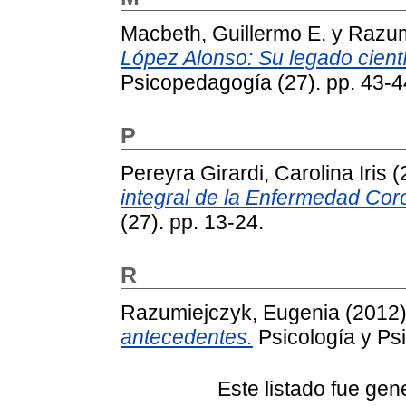
Macbeth, Guillermo E.
y
Razum
López Alonso: Su legado cientí
Psicopedagogía (27). pp. 43-4
P
Pereyra Girardi, Carolina Iris
(
integral de la Enfermedad Cor
(27). pp. 13-24.
R
Razumiejczyk, Eugenia
(2012
antecedentes.
Psicología y Ps
Este listado fue ge