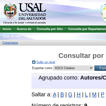
Inicio
Acerca de
Consulta por Año
Consulta por Departamen
Guía de uso
Búsqueda avanzada
Conectarse
Consultar por 
Subir un nivel
Exportar como
Agrupado como:
Autores/
Saltar a:
A
|
B
|
G
|
H
|
L
|
M
|
P
Número de registros:
9
.