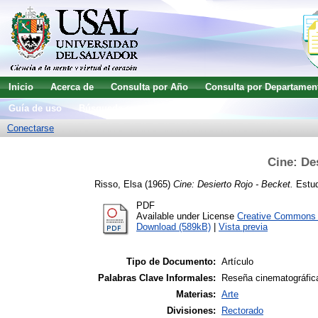
Inicio
Acerca de
Consulta por Año
Consulta por Departamen
Guía de uso
Búsqueda avanzada
Conectarse
Cine: De
Risso, Elsa
(1965)
Cine: Desierto Rojo - Becket.
Estud
PDF
Available under License
Creative Commons A
Download (589kB)
|
Vista previa
Tipo de Documento:
Artículo
Palabras Clave Informales:
Reseña cinematográfic
Materias:
Arte
Divisiones:
Rectorado